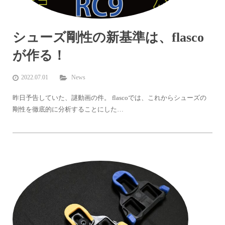
シューズ剛性の新基準は、flasco
が作る！
2022.07.01
News
昨日予告していた、謎動画の件。 flascoでは、これからシューズの
剛性を徹底的に分析することにした…