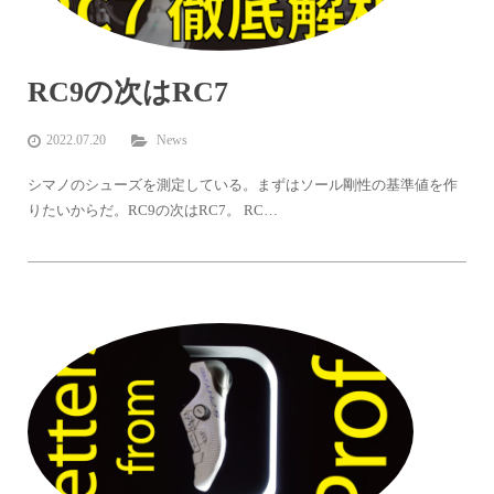
RC9の次はRC7
2022.07.20
News
シマノのシューズを測定している。まずはソール剛性の基準値を作
りたいからだ。RC9の次はRC7。 RC…