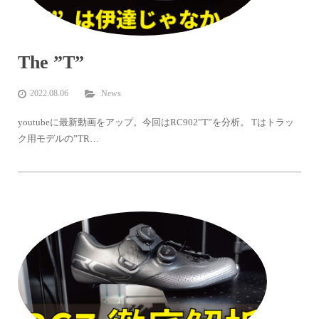
The ”T”
2022.08.06
News
youtubeに最新動画をアップ。今回はRC902”T”を分析。 Tはトラッ
ク用モデルの”TR…