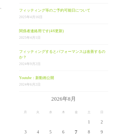
フィッティング等のご予約可能日について
2025年4月16日
関係者連絡用です(4/6更新)
2025年4月1日
フィッティングするとパフォーマンスは改善するの
か？
2024年9月2日
Youtube：新動画公開
2024年6月2日
2026年8月
月
火
水
木
金
土
日
1
2
7
3
4
5
6
8
9