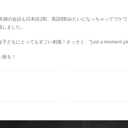
。夫婦の会話も日本語2割、英語8割みたいになっちゃってワケ
認しました。
にとってもすごい刺激！さっそく、”Just a moment p
い旅を！