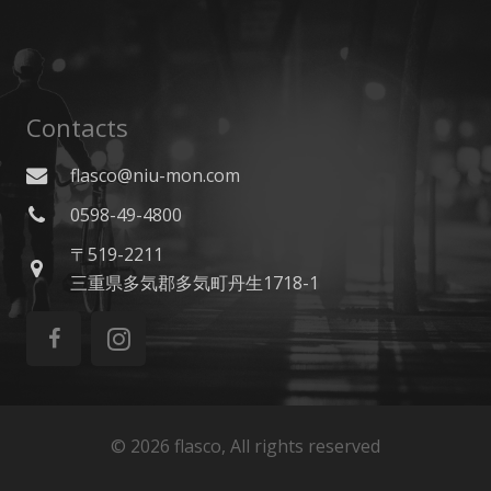
Contacts
flasco@niu-mon.com
0598-49-4800
〒519-2211
三重県多気郡多気町丹生1718-1
©
2026 flasco, All rights reserved